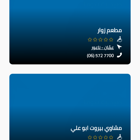
مطعم زوار
عمّان - ناعور
(06) 572 7700
مشاوي بيروت ابو علي