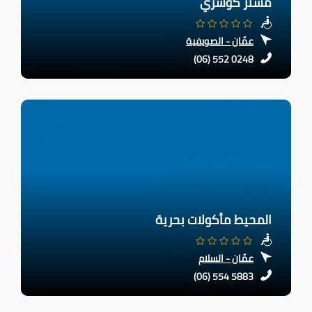
مستر كوشري
عمّان - الصويفية
(06) 552 0248
المحيط مأكولات بحرية
عمّان - السلام
(06) 554 5883