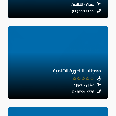
عمّان - الخالدين
(06) 551 6655
معجنات الناعورة الشامية
عمّان - ناعور1
07 8895 7226