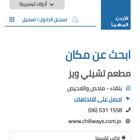
أدوات تيسيرية
تسجيل الدخول / تسجيل
ابحث عن مكان
مطعم تشيلي ويز
بلقاء - ماحص والفحيص
احصل على الاتجاهات
(06) 531 1558
www.chiliways.com.jo
اكتب تقييما