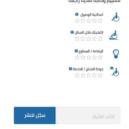
للتقييم وكتابة تغذية راجعة
امكانية الوصول
التهيئة داخل المكان
الإضاءة / السطوع
جودة المنتج / الخدمة
سجّل للنشر