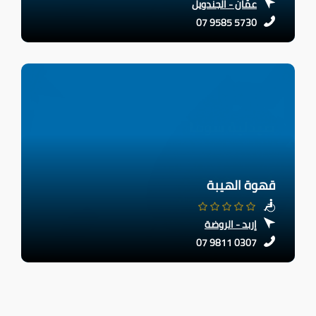
عمّان - الجندويل
07 9585 5730
قهوة الهيبة
إربد - الروضة
07 9811 0307