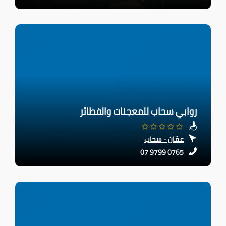
روابي سحاب للمعجنات والفطائر
عمّان - سحاب
07 9799 0765