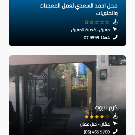
محل احمد السعدي لعمل المعجنات
والحلويات
مفرق - قصبة المفرق
07 9599 1444
كرم بيروت
عمّان - جبل عمان
(06) 465 5700