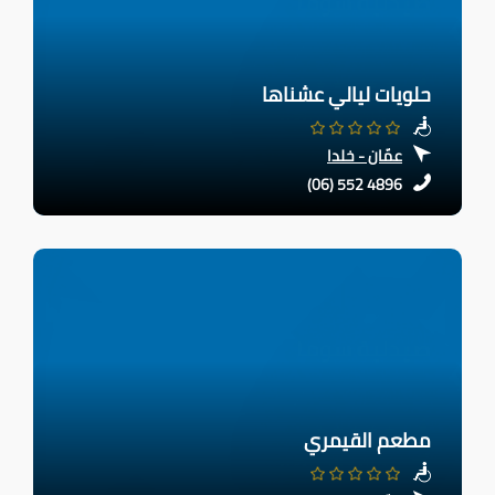
حلويات ليالي عشناها
عمّان - خلدا
(06) 552 4896
مطعم القيمري