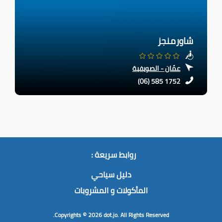
شاورمنجز
عمّان - الصويفية
(06) 585 1752
روابط سريعة :
دليل سياحي
المأكولات و المشروبات
Copyrights © 2026
dot.jo.
All Rights Reserved.