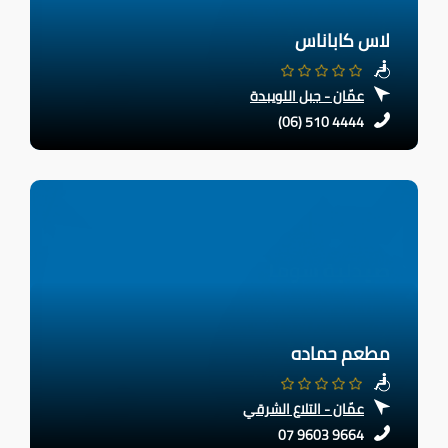
لاس كاباناس
عمّان - جبل اللويبدة
(06) 510 4444
مطعم حماده
عمّان - التلاع الشرقي
07 9603 9664