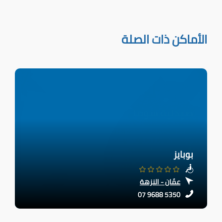
الأماكن ذات الصلة
بوبايز
عمّان - النزهة
07 9688 5350