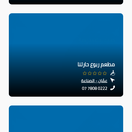
مطعم ربوع حارتنا
عمّان - الصناعة
07 7808 0222