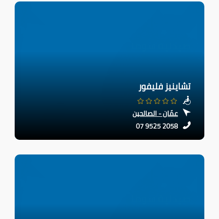
تشاينيز فليفور
عمّان - الصالحين
07 9525 2058