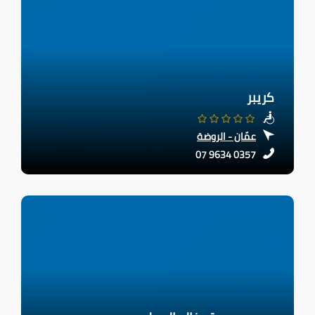
كريبر
عمّان - الروضة
07 9634 0357