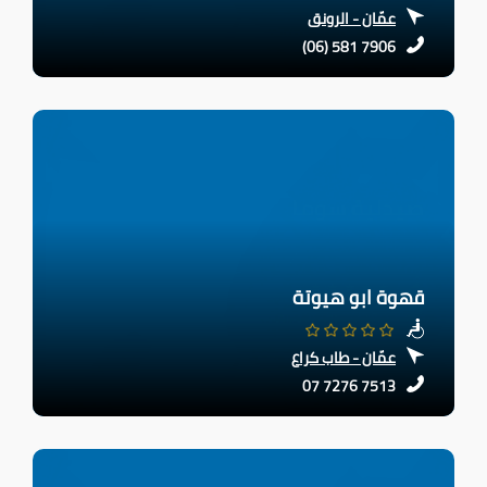
عمّان - الرونق
(06) 581 7906
قهوة ابو هيوتة
عمّان - طاب كراع
07 7276 7513