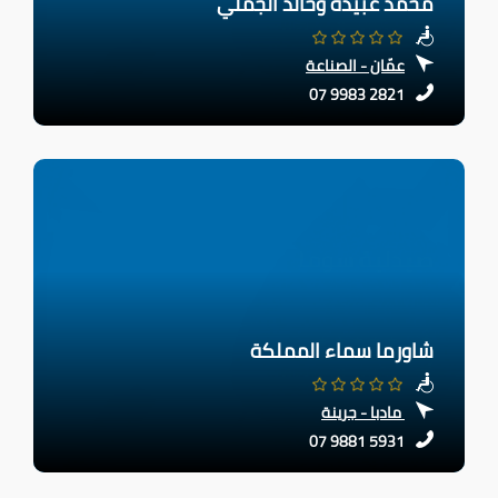
محمد عبيدة وخالد الجملي
عمّان - الصناعة
07 9983 2821
شاورما سماء المملكة
مادبا - جرينة
07 9881 5931