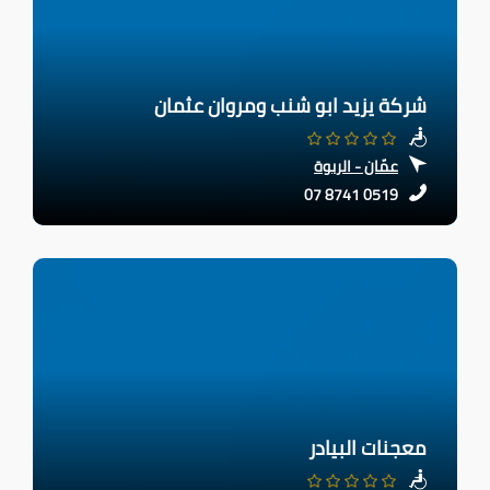
شركة يزيد ابو شنب ومروان عثمان
عمّان - الربوة
07 8741 0519
معجنات البيادر