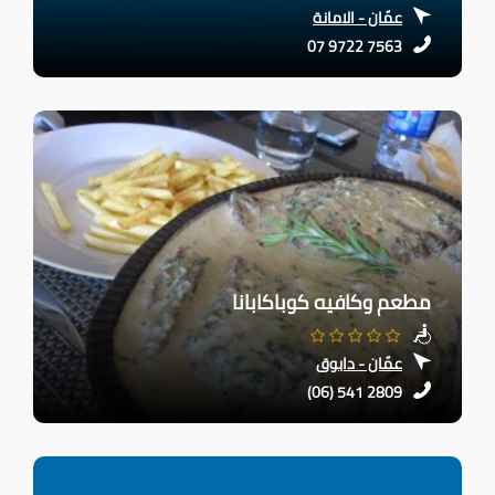
عمّان - الامانة
07 9722 7563
مطعم وكافيه كوباكابانا
عمّان - دابوق
(06) 541 2809