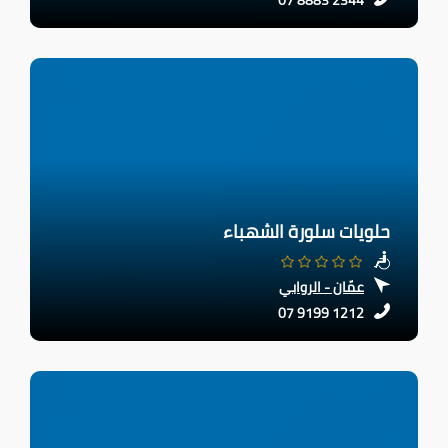
07 8883 2344
حلويات سلورة الشهباء
عمّان - الروابي
07 9199 1212