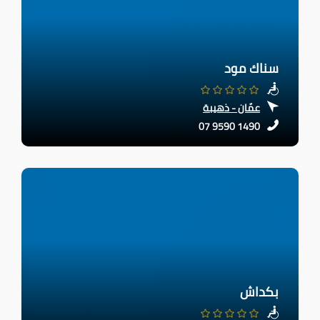
سناك مود
عمّان - ذهيبة
07 9590 1490
بكداش