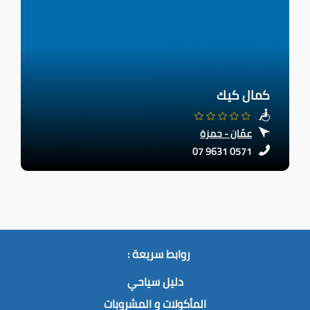
كمال كيك
عمّان - حمزة
07 9631 0571
روابط سريعة :
دليل سياحي
المأكولات و المشروبات