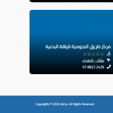
مركز طريق النجومية للياقة البدنية
عمّان - الزهراء
07 8822 2426
Copyrights © 2026
dot.jo.
All Rights Reserved.