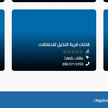
قاعات قرية النخيل للاحتفالات
عمّان - ناعور1
(06) 571 5703
لمشروبات