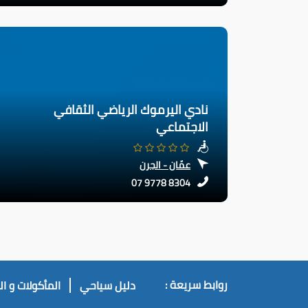
نادي اليرموك الرياضي الثقافي
الاجتماعي
عمّان - الجرن
07 9778 8304
روابط سريعة :
دليل سياحي
المأكولات و ا