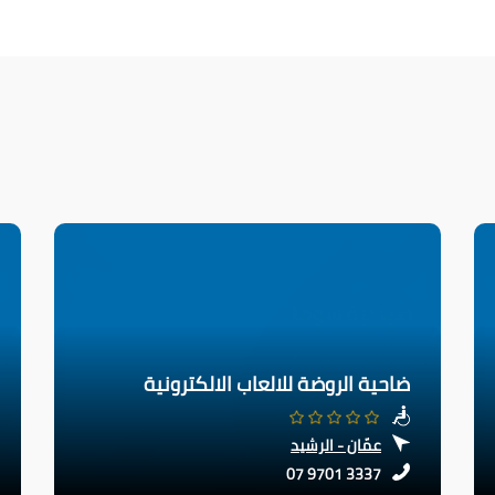
ضاحية الروضة للالعاب الالكترونية
عمّان - الرشيد
07 9701 3337