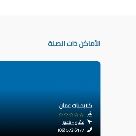
الأماكن ذات الصلة
كلايمبات عمان
عمّان - ناعور
(06) 573 6177