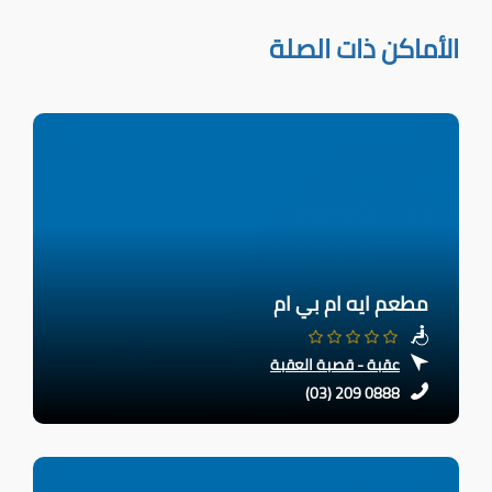
الأماكن ذات الصلة
مطعم ايه ام بي ام
عقبة - قصبة العقبة
(03) 209 0888