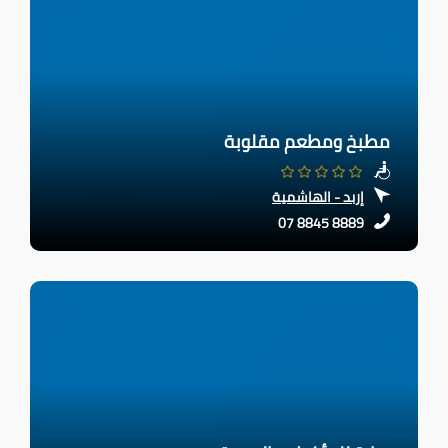
مطبخ ومطعم مقلوبة
إربد - الهاشمية
07 8845 8889