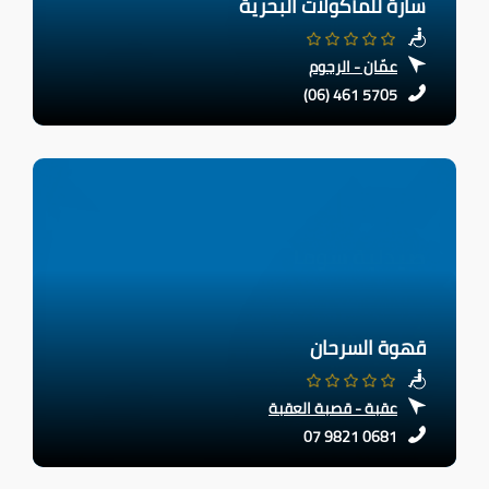
سارة للمأكولات البحرية
عمّان - الرجوم
(06) 461 5705
قهوة السرحان
عقبة - قصبة العقبة
07 9821 0681