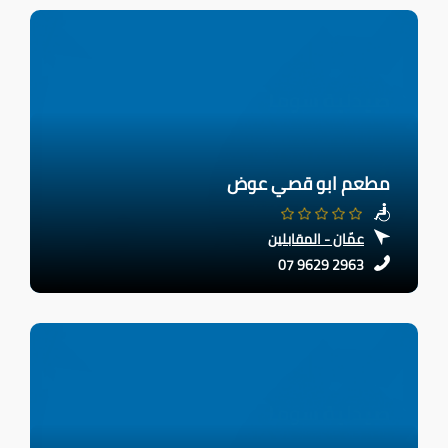
مطعم ابو قصي عوض
عمّان - المقابلين
07 9629 2963