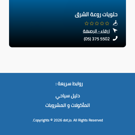
حلويات روعة الشرق
زرقاء - الرصيفة
(05) 375 5502
روابط سريعة :
دليل سياحي
المأكولات و المشروبات
Copyrights © 2026
dot.jo.
All Rights Reserved.