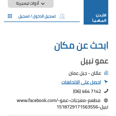
أدوات تيسيرية
تسجيل الدخول / تسجيل
ابحث عن مكان
عمو نبيل
عمّان - جبل عمان
احصل على الاتجاهات
(06) 464 7142
www.facebook.com/مطعم-معجنات-عمو-
نبيل-1518729171563556