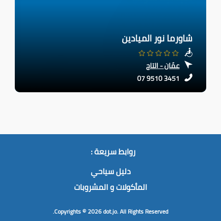
شاورما نور الميادين
عمّان - التاج
07 9510 3451
روابط سريعة :
دليل سياحي
المأكولات و المشروبات
Copyrights © 2026
dot.jo.
All Rights Reserved.