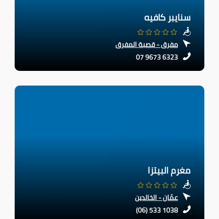
سنايبر كافيه
مفرق - قصبة المفرق
07 9673 6323
مغرم البيتزا
عمّان - الخالدين
(06) 533 1038