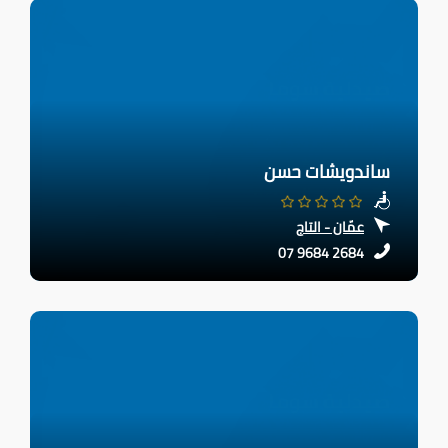
ساندويشات حسن
عمّان - التاج
07 9684 2684