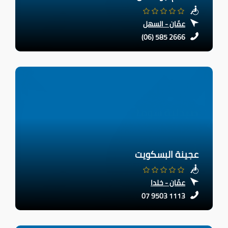
عمّان - السهل
(06) 585 2666
عجينة البسكويت
عمّان - خلدا
07 9503 1113