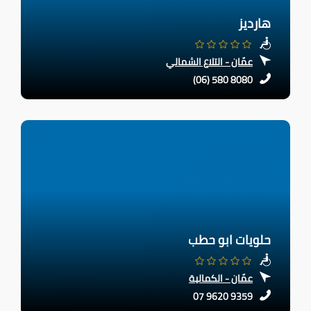
هارديز
عمّان - التلاع الشمالي
(06) 580 8080
حلويات ابو حطب
عمّان - الكمالية
07 9620 9359