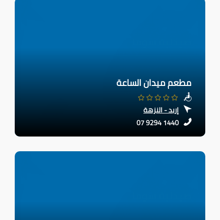
مطعم ميدان الساعة
إربد - النزهة
07 9294 1440