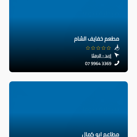
مطعم خفايف الشام
إربد - الرمثا
07 9964 3369
مطاعم ابو كمال