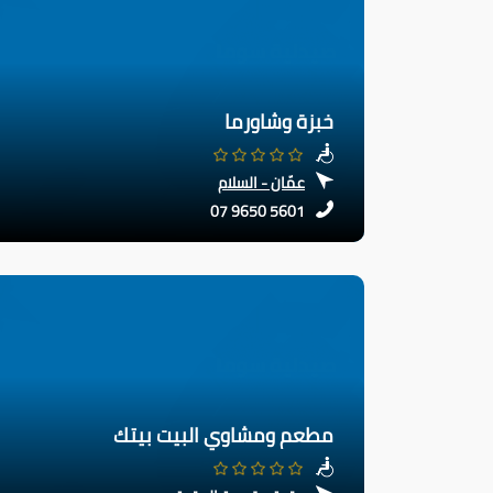
خبزة وشاورما
عمّان - السلام
07 9650 5601
مطعم ومشاوي البيت بيتك