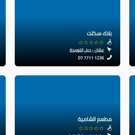
بلاك سكلت
عمّان - جبل اللويبدة
07 7711 1236
مطعم الشامية