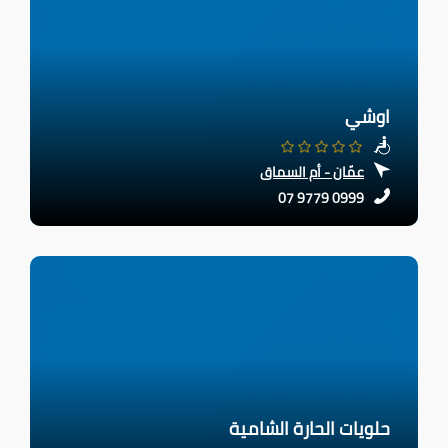
اوشي
عمّان - أم السماق
07 9779 0999
حلويات الحارة الشامية