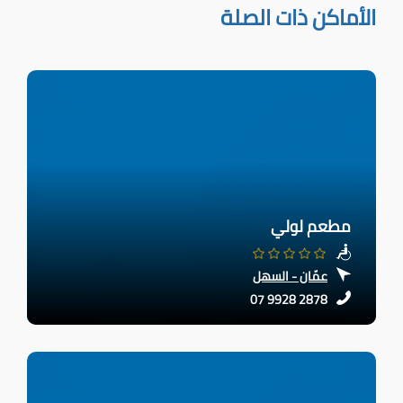
الأماكن ذات الصلة
مطعم لولي
عمّان - السهل
07 9928 2878