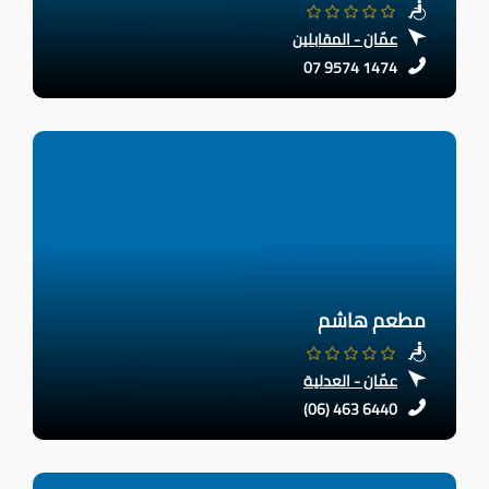
عمّان - المقابلين
07 9574 1474
مطعم هاشم
عمّان - العدلية
(06) 463 6440