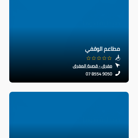
مطاعم الوقفي
مفرق - قصبة المفرق
07 8554 9050