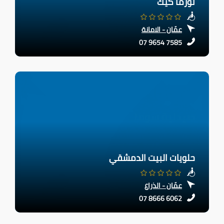
نورما كيك
عمّان - الامانة
07 9654 7585
حلويات البيت الدمشقي
عمّان - الذراع
07 8666 6062