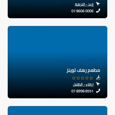
إربد - النزهة
07 8606 0006
مطعم رهف توينز
زرقاء - الظليل
07 8998 8551