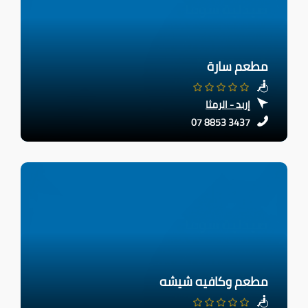
مطعم سارة
إربد - الرمثا
07 8853 3437
مطعم وكافيه شيشه