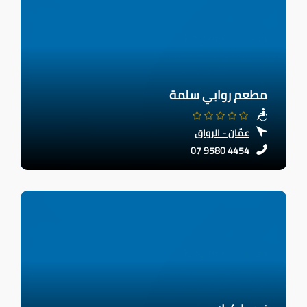
مطعم روابي سلمة
عمّان - الرواق
07 9580 4454