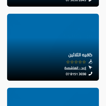
07 9656 2843
كافيه الثلاثين
إربد - الهاشمية
07 8151 3698