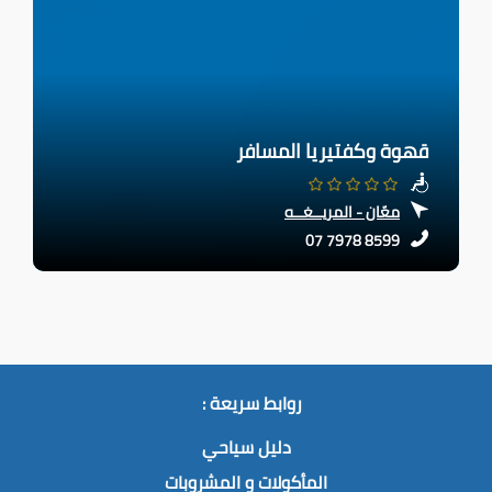
قهوة وكفتيريا المسافر
معّان - المريــغــه
07 7978 8599
روابط سريعة :
دليل سياحي
المأكولات و المشروبات