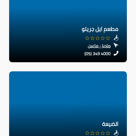
مطعم ايل جريتو
مادبا - ماعين
(05) 349 4000
الضيعة