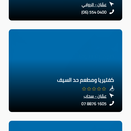
عمّان - الروابي
(06) 554 0400
كفتيريا ومطعم حد السيف
عمّان - سحاب
07 8876 1605