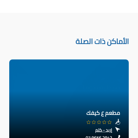
الأماكن ذات الصلة
مطعم ع كيفك
إربد - كتم