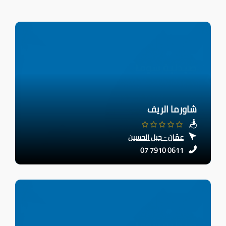
شاورما الريف
عمّان - جبل الحسين
07 7910 0611