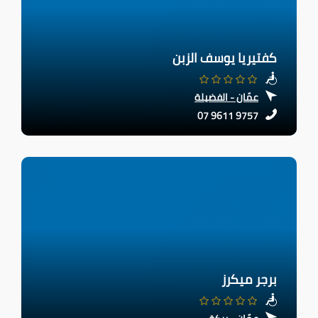
كفتيريا يوسف الزبن
عمّان - الفضيلة
07 9611 9757
برجر ميكرز