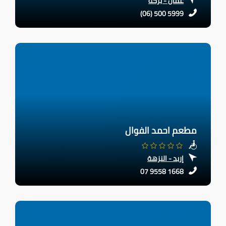
عمّان - بركة
(06) 500 5999
مطعم احمد الفوال
إربد - النزهة
07 9558 1668