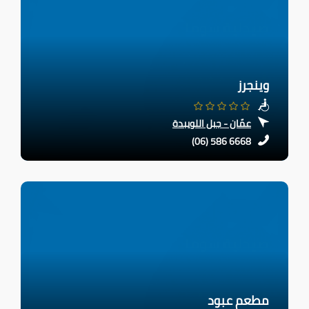
وينجرز
عمّان - جبل اللويبدة
(06) 586 6668
مطعم عبود