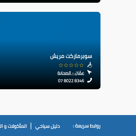
سوبرماركت مريش
عمّان - الصحابة
07 8022 8346
روابط سريعة :
دليل سياحي
المأكولات و ا