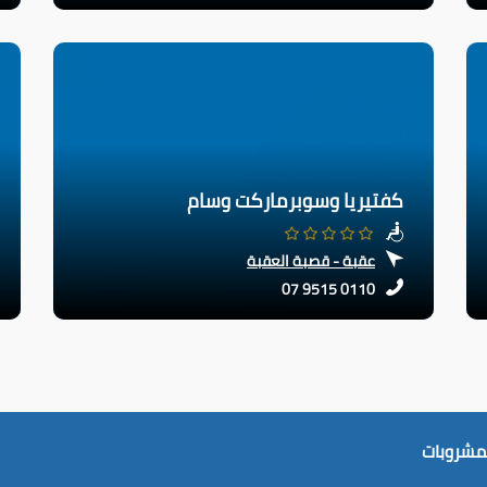
كفتيريا وسوبرماركت وسام
عقبة - قصبة العقبة
07 9515 0110
لمشروبات