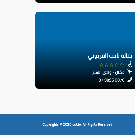
بقالة نايف القريوتي
عمّان - وادي السير
07 9896 0076
Copyrights © 2026
dot.jo.
All Rights Reserved.