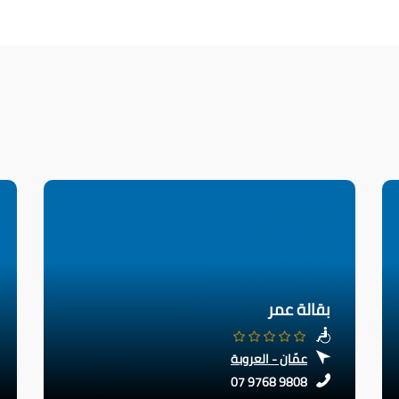
بقالة عمر
عمّان - العروبة
07 9768 9808