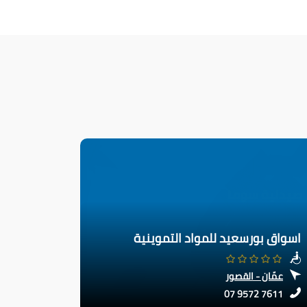
اسواق بورسعيد للمواد التموينية
عمّان - القصور
07 9572 7611