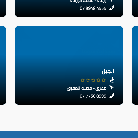
زرقاء - قصبة الزرقاء
07 9948 4555
انجيل
مفرق - قصبة المفرق
07 7760 8999