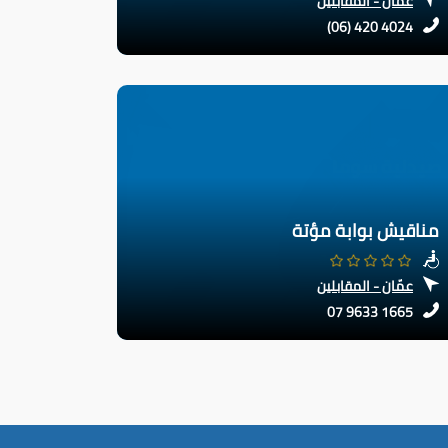
عمّان - المقابلين
(06) 420 4024
مناقيش بوابة مؤتة
عمّان - المقابلين
07 9633 1665