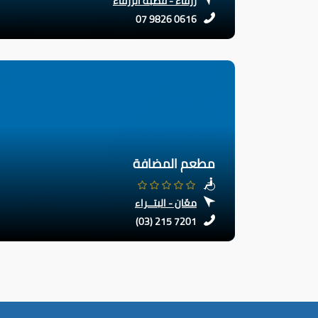
زرقاء - قصبة الزرقاء
07 9826 0616
مطعم المضافة
معّان - البتــراء
(03) 215 7201