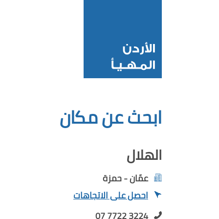
ابحث عن مكان
الهلال
عمّان - حمزة
احصل على الاتجاهات
07 7722 3224