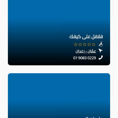
فلافل على كيفك
عمّان - رغدان
07 9083 0229