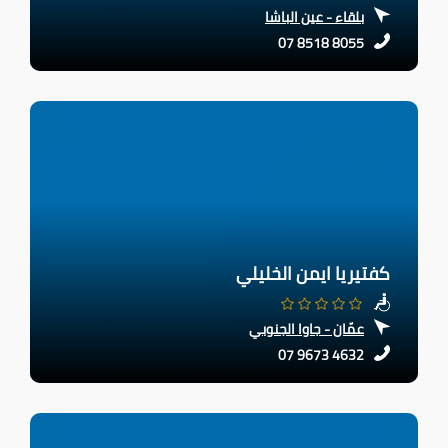
بلقاء - عين الباشا
07 8518 8055
كفتيريا ايمن الخليلي
عمّان - جاوا الجنوبي
07 9673 4632