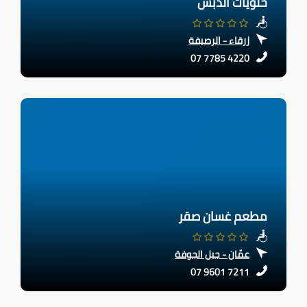
حلويات الدبس
زرقاء - الرصيفة
07 7785 4220
مطعم غسان صقر
عمّان - جبل الجوفة
07 9601 7211