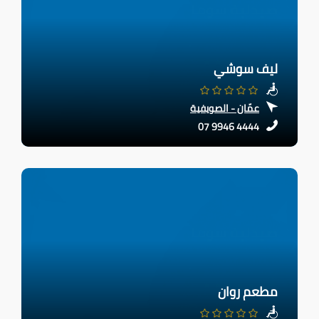
ليف سوشي
عمّان - الصويفية
07 9946 4444
مطعم روان