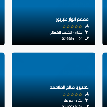
مطعم انوار طبربور
عمّان - الشهيد الشمالي
07 9984 1104
كفتيريا صالح العلاقمة
بلقاء - دير علا
07 7007 8781