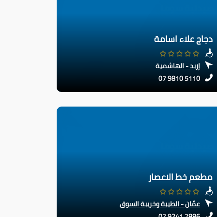
دجاج علاء اسامة
إربد - الهاشمية
07 9810 5110
مطعم خط الاعصار
عمّان - الطيبة وخريبة السوق
07 9241 7886