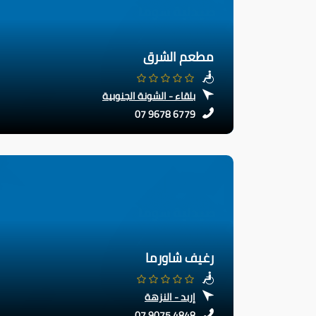
مطعم الشرق
بلقاء - الشونة الجنوبية
07 9678 6779
رغيف شاورما
إربد - النزهة
07 9075 4848