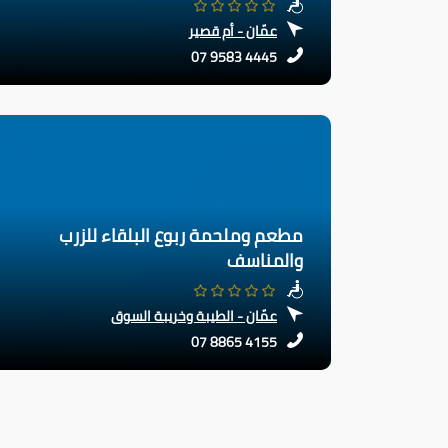
عمّان - أم قصير
07 9583 4445
مطعم وملحمة ربوع البلقاء للزرب
والمناسف
عمّان - الطيبة وخريبة السوق
07 8865 4155