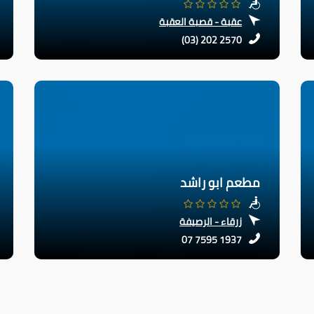
عقبة - قصبة العقبة
(03) 202 2570
مطعم ابو راشد
زرقاء - الرصيفة
07 7595 1937