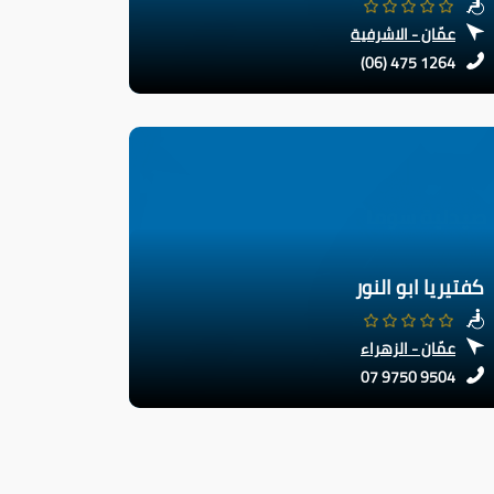
عمّان - الاشرفية
(06) 475 1264
كفتيريا ابو النور
عمّان - الزهراء
07 9750 9504