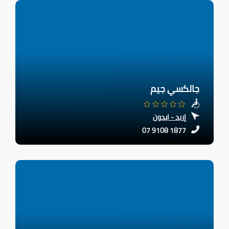
جالكسي جيم
إربد - ايدون
07 9108 1877