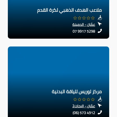
ملاعب الهدف الذهبي لكرة القدم
عمّان - الدمينة
07 9917 5298
مركز لوريس للياقة البدنية
عمّان - البحات2
(06) 573 4912