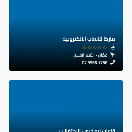
ماركا للالعاب الالكترونية
عمّان - الأمير الحسن
07 9966 1766
قاعات ابو خروب للاحتفالات