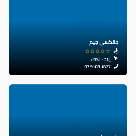
جالكسي جيم
إربد - ايدون
07 9108 1877