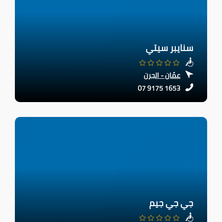
سنايبر سيتي
عمّان - الجرن
07 9175 1653
جي جي جيم