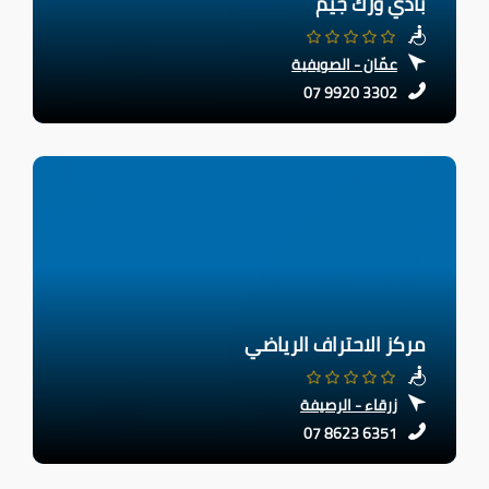
بادي ورك جيم
عمّان - الصويفية
07 9920 3302
مركز الاحتراف الرياضي
زرقاء - الرصيفة
07 8623 6351