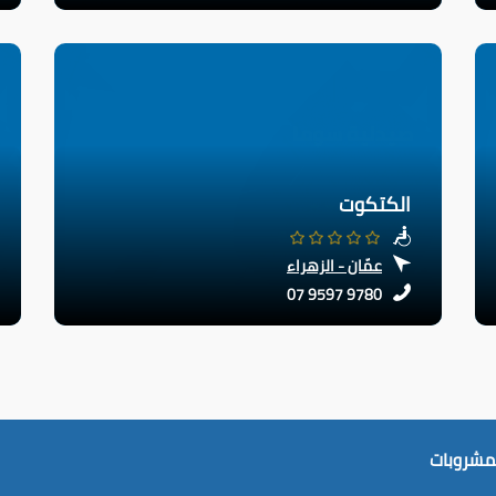
الكتكوت
عمّان - الزهراء
07 9597 9780
لمشروبات