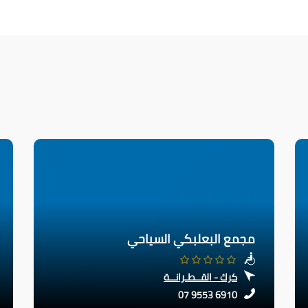
مجمع البعلبكي السياحي
كرك - القــطـرانــة
07 9553 6910