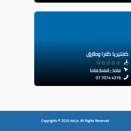
كفتيريا كلارا وطارق
مادبا - قصبة مادبا
07 7074 4316
Copyrights © 2026
dot.jo.
All Rights Reserved.