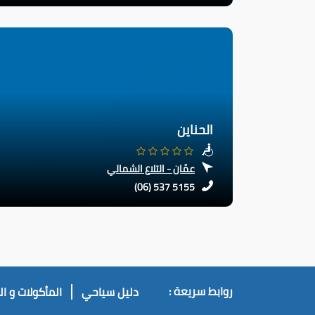
الحناين
عمّان - التلاع الشمالي
(06) 537 5155
روابط سريعة :
دليل سياحي
المأكولات و ا