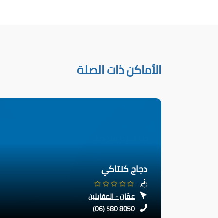
الأماكن ذات الصلة
دجاج كنتاكي
عمّان - المقابلين
(06) 580 8050