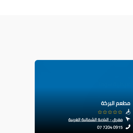
مطعم البركة
مفرق - البادية الشمالية الغربية
07 7204 0915