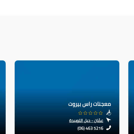
معجنات راس بيروت
عمّان - جبل اللويبدة
(06) 463 5216