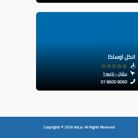
انكل اوساكا
عمّان - ناعور1
07 8600 8060
Copyrights © 2026
dot.jo.
All Rights Reserved.