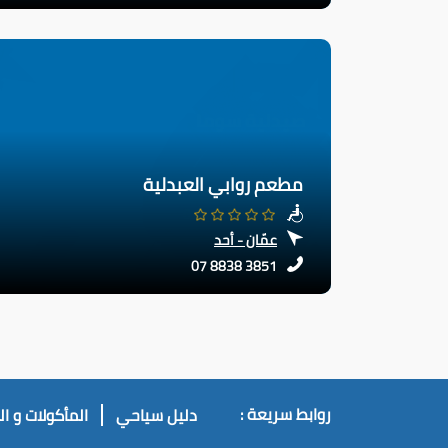
مطعم روابي العبدلية
عمّان - أحد
07 8838 3851
روابط سريعة :
دليل سياحي
المأكولات و ا