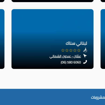
لبناني سناك
عمّان - عبدون الشمالي
(06) 580 6060
لمشروبات