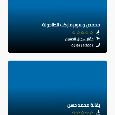
محمص وسوبرماركت الطاحونة
عمّان - جبل الحسين
07 9519 2005
بقالة محمد حسن