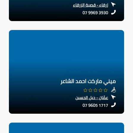
زرقاء - قصبة الزرقاء
07 9969 3930
ميني ماركت احمد الشاعر
عمّان - جبل الحسين
07 9605 1717