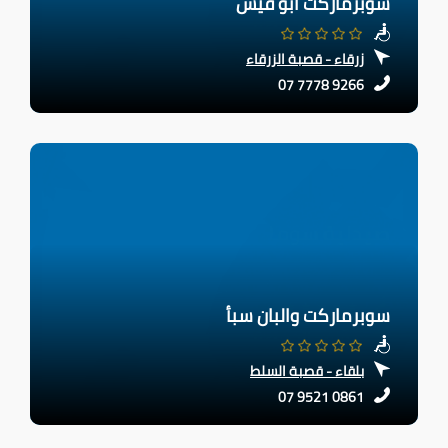
سوبرماركت ابو قيس
زرقاء - قصبة الزرقاء
07 7778 9266
سوبرماركت والبان سبأ
بلقاء - قصبة السلط
07 9521 0861